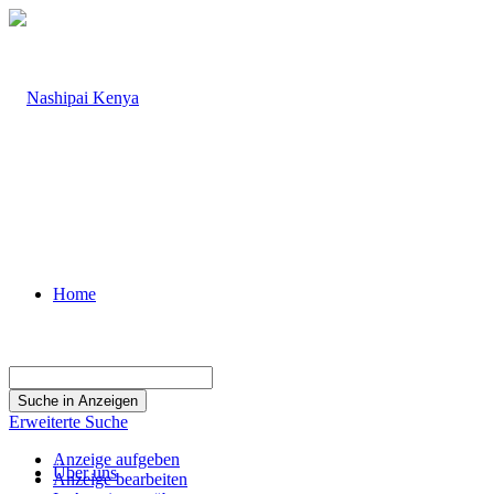
Home
Suche
nach:
Erweiterte Suche
Anzeige aufgeben
Über uns
Anzeige bearbeiten