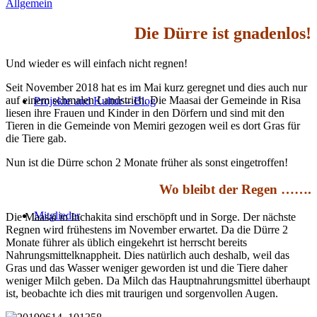
Allgemein
Die Dürre ist gnadenlos!
Und wieder es will einfach nicht regnen!
Seit November 2018 hat es im Mai kurz geregnet und dies auch nur
auf einem schmalen Landstrich. Die Maasai der Gemeinde in Risa
Projekte und Kultur – Blog
liesen ihre Frauen und Kinder in den Dörfern und sind mit den
Tieren in die Gemeinde von Memiri gezogen weil es dort Gras für
die Tiere gab.
Nun ist die Dürre schon 2 Monate früher als sonst eingetroffen!
Wo bleibt der Regen …….
Mitglieder
Die Maasai in Inchakita sind erschöpft und in Sorge. Der nächste
Regnen wird frühestens im November erwartet. Da die Dürre 2
Monate führer als üblich eingekehrt ist herrscht bereits
Nahrungsmittelknappheit. Dies natürlich auch deshalb, weil das
Gras und das Wasser weniger geworden ist und die Tiere daher
weniger Milch geben. Da Milch das Hauptnahrungsmittel überhaupt
ist, beobachte ich dies mit traurigen und sorgenvollen Augen.