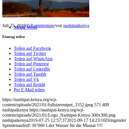
Juli 25, 2019
/
0 Kommentare
/
von
nashipaikenya
Menü
Menü
Eintrag teilen
Teilen auf Facebook
Teilen auf Twitter
Teilen auf WhatsApp
Teilen auf Pinterest
Teilen auf LinkedIn
Teilen auf Tumblr
Teilen auf Vk
Teilen auf Reddit
Per E-Mail teilen
https://nashipai-kenya.org/wp-
content/uploads/2021/01/fullsizeoutput_3352.jpeg
571
409
nashipaikenya
https://nashipai-kenya.org/wp-
content/uploads/2021/01/Logo_Nashipai-Kenya-300x300.png
nashipaikenya
2019-07-25 12:57:37
2021-09-17 14:23:16
Dringender
Spendenaufruf! 30’000 Liter Wasser für die Maasai !!!!