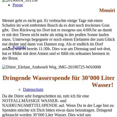
Presse
Memiri
Memiri geht es nicht gut. Er verbrachte einige Tage mit einen
Schafen im weit entfernten Busch da es dort noch trockenes Gras
gibt. Den Rückweg ins Dort trat er morgens um 4:00Uhr an damit
er mit den Tieren nicht mehr als nötig in der prallen Sonne laufen
muss. Unterwegs begegnete er noch einem Elefanten der zum Glück
nur drohte und dann von Dannen zog. Als er endlich im Dorf
Kontakt
ankam, war es bereits 11:30h. Dies war am Dienstag und seit dort,
hat er Mühe mit dem Atmen und er fühlt ein seltsames brennen in
der Brust.
Dringende Wasserspende für 30’000 Liter
Wasser!
Datenschutz
Da die Dürre sehr fortgeschritten ist, rufe ich für eine
NOTFALLMÄSSIGE WASSER- und
NAHRUNGSMITTELSPENDE auf. Wenn Du in der Lage bist zu
Spenden möchte ich Dich bitten etwas dazu beizutragen. Dringend
gebraucht werden 30’000 Liter Wasser. Dies wird uns