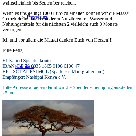
wahrscheinlich bis September reichen.
Wenn es uns gelingt 1000 Euro zu erhalten können wir die Maasai
Impressum
Gemeinde Inchakita mit deren Nutztieren mit Wasser und
Nahrungsmitteln für die nächsten 2 vielleicht auch 3 Monate
versorgen.
Ich und vor allem die Maasai danken Euch von Herzen!!!
Eure Petra,
Hilfs- und Spendenkonto:
IBAN: DE 79 6835 1865 0108 6136 47
Flohmarkt
BIC: SOLADES1MGL (Sparkasse Markgräflerland)
Empfänger: Nashipai Kenya e.V.
Bitte Adresse angeben damit wir die Spendenscheinigung ausstellen
können.
Spenden