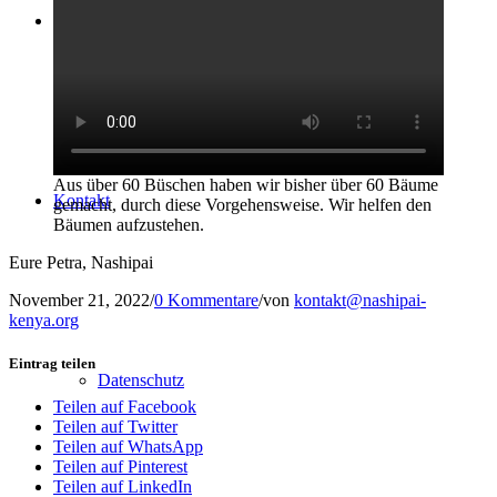
Presse
Aus über 60 Büschen haben wir bisher über 60 Bäume
Kontakt
gemacht, durch diese Vorgehensweise. Wir helfen den
Bäumen aufzustehen.
Eure Petra, Nashipai
November 21, 2022
/
0 Kommentare
/
von
kontakt@nashipai-
kenya.org
Eintrag teilen
Datenschutz
Teilen auf Facebook
Teilen auf Twitter
Teilen auf WhatsApp
Teilen auf Pinterest
Teilen auf LinkedIn