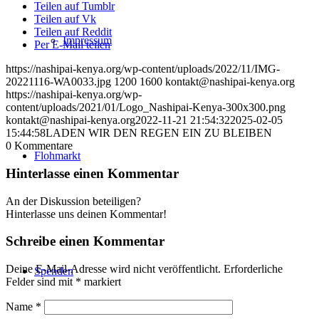
Teilen auf Tumblr
Teilen auf Vk
Teilen auf Reddit
Impressum
Per E-Mail teilen
https://nashipai-kenya.org/wp-content/uploads/2022/11/IMG-
20221116-WA0033.jpg
1200
1600
kontakt@nashipai-kenya.org
https://nashipai-kenya.org/wp-
content/uploads/2021/01/Logo_Nashipai-Kenya-300x300.png
kontakt@nashipai-kenya.org
2022-11-21 21:54:32
2025-02-05
15:44:58
LADEN WIR DEN REGEN EIN ZU BLEIBEN
0
Kommentare
Flohmarkt
Hinterlasse einen Kommentar
An der Diskussion beteiligen?
Hinterlasse uns deinen Kommentar!
Schreibe einen Kommentar
Deine E-Mail-Adresse wird nicht veröffentlicht.
Erforderliche
Spenden
Felder sind mit
*
markiert
Name
*