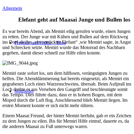
Allgemein
Elefant geht auf Maasai Junge und Bullen los
Es war bereits Abend, als Memiri eilig gerufen wurde, einen Jungen
zu retten. Der Junge war mit Kühen und Bullen auf dem Rückweg
ins Dorf als ihn „ein verrückter Elefant“ ,wie Memiri sagte, in Angst
Projekte und Kultur – Blog
und Schrecken setzte. Memiri wurde das Motorrad des Nachbarn
gegeben, damit dieser schnell zur Hilfe eilen konnte.
Memiri raste sofort los, um dem hilflosen, verängstigten Jungen zu
helfen. Die Abenddämmerung hat bereits eingesetzt, als Memiri ein
gegrabenes Loch eines Warzenschweins, übersah. Beim Aufprall ins
Loch drehte er aus Versehen den Gasgriff und beschleunigte somit
Mitglieder
das Tempo. Dies führte dazu, dass er in hohem Bogen, mit dem
Moped durch die Luft flog. Anschliessend blieb Memiri liegen. Im
ersten Moment konnte er sich nicht mehr rühren.
Einem Maasai Freund, der hinter Memiri herfuhr, gab er ein Zeichen
zu dem Jungen zu eilen. Bis für Memiri Hilfe eintraf, dauerte es, da
die anderen Maasai zu Fuß unterwegs waren.