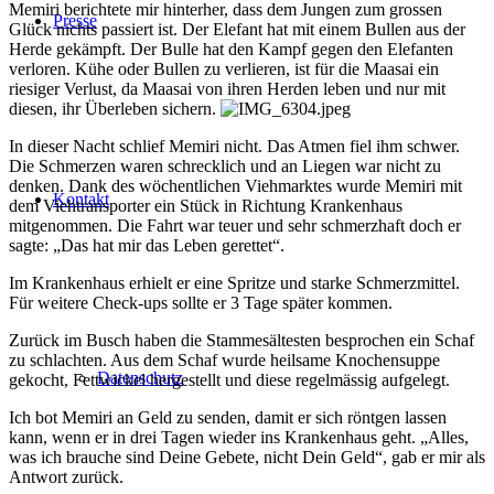
Memiri berichtete mir hinterher, dass dem Jungen zum grossen
Presse
Glück nichts passiert ist. Der Elefant hat mit einem Bullen aus der
Herde gekämpft. Der Bulle hat den Kampf gegen den Elefanten
verloren. Kühe oder Bullen zu verlieren, ist für die Maasai ein
riesiger Verlust, da Maasai von ihren Herden leben und nur mit
diesen, ihr Überleben sichern.
In dieser Nacht schlief Memiri nicht. Das Atmen fiel ihm schwer.
Die Schmerzen waren schrecklich und an Liegen war nicht zu
denken. Dank des wöchentlichen Viehmarktes wurde Memiri mit
Kontakt
dem Viehtransporter ein Stück in Richtung Krankenhaus
mitgenommen. Die Fahrt war teuer und sehr schmerzhaft doch er
sagte: „Das hat mir das Leben gerettet“.
Im Krankenhaus erhielt er eine Spritze und starke Schmerzmittel.
Für weitere Check-ups sollte er 3 Tage später kommen.
Zurück im Busch haben die Stammesältesten besprochen ein Schaf
zu schlachten. Aus dem Schaf wurde heilsame Knochensuppe
Datenschutz
gekocht, Fettwickel hergestellt und diese regelmässig aufgelegt.
Ich bot Memiri an Geld zu senden, damit er sich röntgen lassen
kann, wenn er in drei Tagen wieder ins Krankenhaus geht. „Alles,
was ich brauche sind Deine Gebete, nicht Dein Geld“, gab er mir als
Antwort zurück.