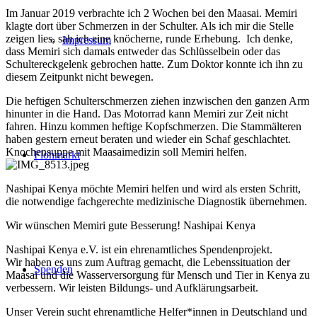
Im Januar 2019 verbrachte ich 2 Wochen bei den Maasai. Memiri
klagte dort über Schmerzen in der Schulter. Als ich mir die Stelle
zeigen lies, sah ich eine knöcherne, runde Erhebung. Ich denke,
Impressum
dass Memiri sich damals entweder das Schlüsselbein oder das
Schultereckgelenk gebrochen hatte. Zum Doktor konnte ich ihn zu
diesem Zeitpunkt nicht bewegen.
Die heftigen Schulterschmerzen ziehen inzwischen den ganzen Arm
hinunter in die Hand. Das Motorrad kann Memiri zur Zeit nicht
fahren. Hinzu kommen heftige Kopfschmerzen. Die Stammälteren
haben gestern erneut beraten und wieder ein Schaf geschlachtet.
Knochensuppe mit Maasaimedizin soll Memiri helfen.
Flohmarkt
Nashipai Kenya möchte Memiri helfen und wird als ersten Schritt,
die notwendige fachgerechte medizinische Diagnostik übernehmen.
Wir wünschen Memiri gute Besserung! Nashipai Kenya
Nashipai Kenya e.V. ist ein ehrenamtliches Spendenprojekt.
Wir haben es uns zum Auftrag gemacht, die Lebenssituation der
Spenden
Maasai und die Wasserversorgung für Mensch und Tier in Kenya zu
verbessern. Wir leisten Bildungs- und Aufklärungsarbeit.
Unser Verein sucht ehrenamtliche Helfer*innen in Deutschland und