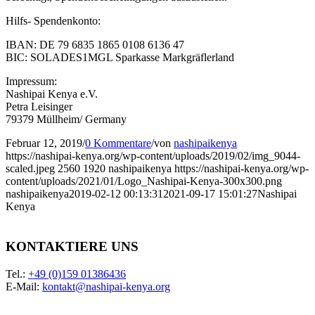
Hilfs- Spendenkonto:
IBAN: DE 79 6835 1865 0108 6136 47
BIC: SOLADES1MGL Sparkasse Markgräflerland
Impressum:
Nashipai Kenya e.V.
Petra Leisinger
79379 Müllheim/ Germany
Februar 12, 2019
/
0 Kommentare
/
von
nashipaikenya
https://nashipai-kenya.org/wp-content/uploads/2019/02/img_9044-
scaled.jpeg
2560
1920
nashipaikenya
https://nashipai-kenya.org/wp-
content/uploads/2021/01/Logo_Nashipai-Kenya-300x300.png
nashipaikenya
2019-02-12 00:13:31
2021-09-17 15:01:27
Nashipai
Kenya
KONTAKTIERE UNS
Tel.:
+49 (0)159 01386436
E-Mail:
kontakt@nashipai-kenya.org