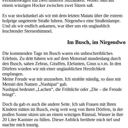
Personenwagen mit zwei hinteren Sitzbänken. Wobei Sam auf
einem winzigen Hocker zwischen zwei Sitzen saß.
Es war stockdunkel als wir mit dem letzten Matatu über die extrem
holprige ungeteerte Straße fuhren. Nirgendwo eine Straßenlampe.
Und als wir endlich ankamen, war über uns ein unglaublich
leuchtender Sternenhimmel.
Im Busch, im Nirgendwo
Die kommenden Tage im Busch waren ein unbeschreibliches
Erlebnis. Zu dritt fuhren wir auf dem Motorrad stundenlang durch
den Busch, sahen Zebras, Giraffen, Elefanten, Gnus u.v.m. In den
Dörfern wurden wir mit einer unglaublichen Herzlichkeit
empfangen.
Meine Freude war mir anzusehen. Ich strahlte ständig, so dass mir
Memiri den Namen „Nashipai“ gab.
Nashipai bedeutet „Lachen“, die Fröhliche oder „Die – die Freude
bringt“.
Doch da gab es auch die andere Seite. Ich sah Frauen mit Ihren
Kindern mitten im Busch, ewig weit weg von ihren Dörfern, in der
prallen Sonne sitzen um an einem winzigen Rinnsal, Wasser in ihre
20 Liter Kanister zu füllen. Dieser Anblick berührte mich tief und
machte mich traurig.