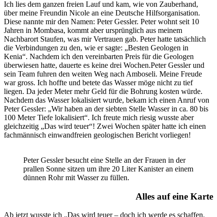
Ich lies dem ganzen freien Lauf und kam, wie von Zauberhand,
über meine Freundin Nicole an eine Deutsche Hilfsorganisation.
Diese nannte mir den Namen: Peter Gessler. Peter wohnt seit 10
Jahren in Mombasa, kommt aber ursprünglich aus meinem
Nachbarort Staufen, was mir Vertrauen gab. Peter hatte tatsächlich
die Verbindungen zu den, wie er sagte: „Besten Geologen in
Kenia“. Nachdem ich den vereinbarten Preis für die Geologen
überwiesen hatte, dauerte es keine drei Wochen.Peter Gessler und
sein Team fuhren den weiten Weg nach Amboseli. Meine Freude
war gross. Ich hoffte und betete das Wasser möge nicht zu tief
liegen. Da jeder Meter mehr Geld für die Bohrung kosten würde.
Nachdem das Wasser lokalisiert wurde, bekam ich einen Anruf von
Peter Gessler: „Wir haben an der siebten Stelle Wasser in ca. 80 bis
100 Meter Tiefe lokalisiert“. Ich freute mich riesig wusste aber
gleichzeitig „Das wird teuer“! Zwei Wochen später hatte ich einen
fachmännisch einwandfreien geologischen Bericht vorliegen!
Peter Gessler besucht eine Stelle an der Frauen in der
prallen Sonne sitzen um ihre 20 Liter Kanister an einem
dünnen Rohr mit Wasser zu füllen.
Alles auf eine Karte
Ab jetzt wusste ich „Das wird teuer – doch ich werde es schaffen.