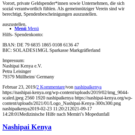
Vorort, private Geldspender*innen sowie Unternehmen, die sich
sozial verantwortlich fühlen. Als gemeinnütziger Verein sind wir
berechtigt, Spendenbescheinigungen auszustellen.
auszustellen.
Menü
Menü
Hilfs- Spendenkonto:
IBAN: DE 79 6835 1865 0108 6136 47
BIC: SOLADES1MGL Sparkasse Markgräflerland
Impressum:
Nashipai Kenya e.V.
Petra Leisinger
79379 Müllheim/ Germany
Februar 23, 2019
/
2 Kommentare
/
von
nashipaikenya
https://nashipai-kenya.org/wp-content/uploads/2019/02/img_9044-
scaled.jpeg
2560
1920
nashipaikenya
https://nashipai-kenya.org/wp-
content/uploads/2021/01/Logo_Nashipai-Kenya-300x300.png
nashipaikenya
2019-02-23 11:20:21
2021-09-17
14:28:01
Medizinische Hilfe nach Memiri’s Mopedunfall
Nashipai Kenya