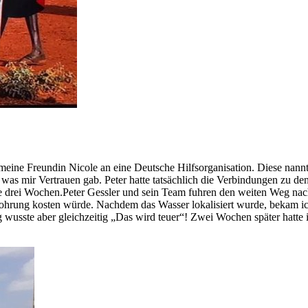
eine Freundin Nicole an eine Deutsche Hilfsorganisation. Diese nannte
s mir Vertrauen gab. Peter hatte tatsächlich die Verbindungen zu de
ine drei Wochen.Peter Gessler und sein Team fuhren den weiten Weg nac
Bohrung kosten würde. Nachdem das Wasser lokalisiert wurde, bekam ich
esig wusste aber gleichzeitig „Das wird teuer“! Zwei Wochen später hat