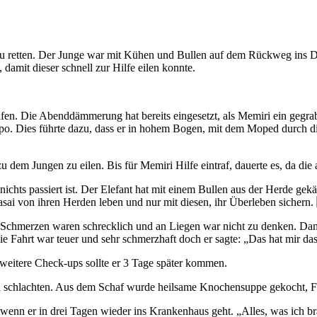
zu retten. Der Junge war mit Kühen und Bullen auf dem Rückweg ins Dor
amit dieser schnell zur Hilfe eilen konnte.
helfen. Die Abenddämmerung hat bereits eingesetzt, als Memiri ein geg
po. Dies führte dazu, dass er in hohem Bogen, mit dem Moped durch di
u dem Jungen zu eilen. Bis für Memiri Hilfe eintraf, dauerte es, da d
nichts passiert ist. Der Elefant hat mit einem Bullen aus der Herde g
Maasai von ihren Herden leben und nur mit diesen, ihr Überleben sichern.
Die Schmerzen waren schrecklich und an Liegen war nicht zu denken. 
Fahrt war teuer und sehr schmerzhaft doch er sagte: „Das hat mir das
r weitere Check-ups sollte er 3 Tage später kommen.
schlachten. Aus dem Schaf wurde heilsame Knochensuppe gekocht, Fett
 wenn er in drei Tagen wieder ins Krankenhaus geht. „Alles, was ich b