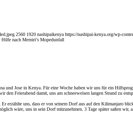
led.jpeg
2560
1920
nashipaikenya
https://nashipai-kenya.org/wp-con
 Hilfe nach Memiri’s Mopedunfall
ina und Jose in Kenya. Für eine Woche haben wir uns für ein Hilfsp
wir den Feierabend damit, uns am schneeweisen langen Strand zu ents
n. Er erzählte uns, dass er von seinem Dorf aus auf den Kilimanjaro b
glich wäre, uns in sein Dorf mitzunehmen. 3 Tage später saßen wir, a