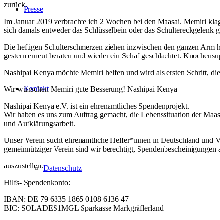
zurück.
Presse
Im Januar 2019 verbrachte ich 2 Wochen bei den Maasai. Memiri klagte
sich damals entweder das Schlüsselbein oder das Schultereckgelenk 
Die heftigen Schulterschmerzen ziehen inzwischen den ganzen Arm h
gestern erneut beraten und wieder ein Schaf geschlachtet. Knochensu
Nashipai Kenya möchte Memiri helfen und wird als ersten Schritt, d
Kontakt
Wir wünschen Memiri gute Besserung! Nashipai Kenya
Nashipai Kenya e.V. ist ein ehrenamtliches Spendenprojekt.
Wir haben es uns zum Auftrag gemacht, die Lebenssituation der Maas
und Aufklärungsarbeit.
Unser Verein sucht ehrenamtliche Helfer*innen in Deutschland und Vo
gemeinnütziger Verein sind wir berechtigt, Spendenbescheinigungen a
auszustellen.
Datenschutz
Hilfs- Spendenkonto:
IBAN: DE 79 6835 1865 0108 6136 47
BIC: SOLADES1MGL Sparkasse Markgräflerland