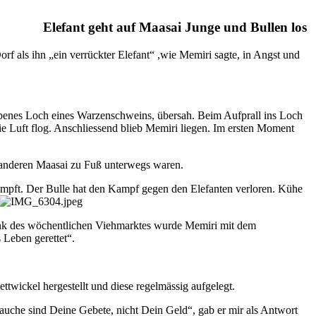
Elefant geht auf Maasai Junge und Bullen los
f als ihn „ein verrückter Elefant“ ,wie Memiri sagte, in Angst und
rabenes Loch eines Warzenschweins, übersah. Beim Aufprall ins Loch
e Luft flog. Anschliessend blieb Memiri liegen. Im ersten Moment
ie anderen Maasai zu Fuß unterwegs waren.
ekämpft. Der Bulle hat den Kampf gegen den Elefanten verloren. Kühe
Dank des wöchentlichen Viehmarktes wurde Memiri mit dem
 Leben gerettet“.
wickel hergestellt und diese regelmässig aufgelegt.
rauche sind Deine Gebete, nicht Dein Geld“, gab er mir als Antwort