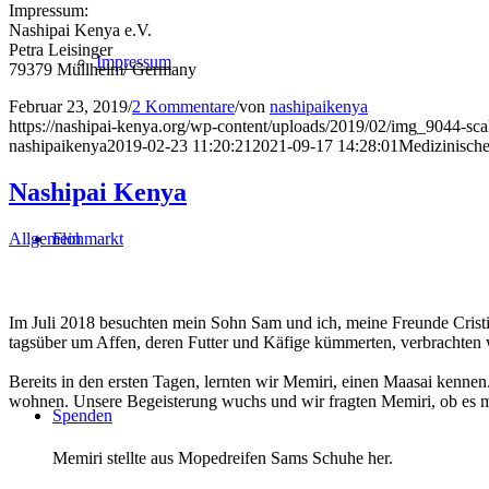
Impressum:
Nashipai Kenya e.V.
Petra Leisinger
Impressum
79379 Müllheim/ Germany
Februar 23, 2019
/
2 Kommentare
/
von
nashipaikenya
https://nashipai-kenya.org/wp-content/uploads/2019/02/img_9044-sca
nashipaikenya
2019-02-23 11:20:21
2021-09-17 14:28:01
Medizinische
Nashipai Kenya
Allgemein
Flohmarkt
Im Juli 2018 besuchten mein Sohn Sam und ich, meine Freunde Crist
tagsüber um Affen, deren Futter und Käfige kümmerten, verbrachten 
Bereits in den ersten Tagen, lernten wir Memiri, einen Maasai kenne
wohnen. Unsere Begeisterung wuchs und wir fragten Memiri, ob es mö
Spenden
Memiri stellte aus Mopedreifen Sams Schuhe her.