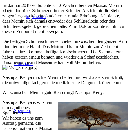
Im Januar 2019 verbrachte ich 2 Wochen bei den Maasai. Memiri
klagte dort über Schmerzen in der Schulter. Als ich mir die Stelle
zeigen lies, sah ich eine knöcherne, runde Erhebung. Ich denke,
Impressum
dass Memiri sich damals entweder das Schlüsselbein oder das
Schultereckgelenk gebrochen hatte. Zum Doktor konnte ich ihn zu
diesem Zeitpunkt nicht bewegen.
Die heftigen Schulterschmerzen ziehen inzwischen den ganzen Arm
hinunter in die Hand. Das Motorrad kann Memiri zur Zeit nicht
fahren. Hinzu kommen heftige Kopfschmerzen. Die Stammälteren
haben gestern erneut beraten und wieder ein Schaf geschlachtet.
Knochensuppe mit Maasaimedizin soll Memiri helfen.
Flohmarkt
Nashipai Kenya möchte Memiri helfen und wird als ersten Schritt,
die notwendige fachgerechte medizinische Diagnostik übernehmen.
Wir wünschen Memiri gute Besserung! Nashipai Kenya
Nashipai Kenya e.V. ist ein
ehrenamtliches
Spenden
Spendenprojekt.
Wir haben es uns zum
Auftrag gemacht, die
Lebenssituation der Maasai