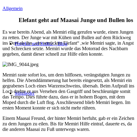
Allgemein
Elefant geht auf Maasai Junge und Bullen los
Es war bereits Abend, als Memiri eilig gerufen wurde, einen Jungen
zu retten. Der Junge war mit Kühen und Bullen auf dem Rückweg
ins Dorf als ihn „ein verrückter Elefant“ ,wie Memiri sagte, in Angst
Projekte und Kultur – Blog
und Schrecken setzte. Memiri wurde das Motorrad des Nachbarn
gegeben, damit dieser schnell zur Hilfe eilen konnte.
Memiri raste sofort los, um dem hilflosen, verängstigten Jungen zu
helfen. Die Abenddämmerung hat bereits eingesetzt, als Memiri ein
gegrabenes Loch eines Warzenschweins, übersah. Beim Aufprall ins
Loch drehte er aus Versehen den Gasgriff und beschleunigte somit
Mitglieder
das Tempo. Dies führte dazu, dass er in hohem Bogen, mit dem
Moped durch die Luft flog. Anschliessend blieb Memiri liegen. Im
ersten Moment konnte er sich nicht mehr rühren.
Einem Maasai Freund, der hinter Memiri herfuhr, gab er ein Zeichen
zu dem Jungen zu eilen. Bis für Memiri Hilfe eintraf, dauerte es, da
die anderen Maasai zu Fuß unterwegs waren.