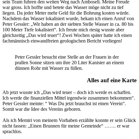
sein Team fuhren den weiten Weg nach Amboseli. Meine Freude
war gross. Ich hoffte und betete das Wasser möge nicht zu tief
liegen. Da jeder Meter mehr Geld für die Bohrung kosten würde.
Nachdem das Wasser lokalisiert wurde, bekam ich einen Anruf von
Peter Gessler: „Wir haben an der siebten Stelle Wasser in ca. 80 bis
100 Meter Tiefe lokalisiert“. Ich freute mich riesig wusste aber
gleichzeitig „Das wird teuer“! Zwei Wochen später hatte ich einen
fachmännisch einwandfreien geologischen Bericht vorliegen!
Peter Gessler besucht eine Stelle an der Frauen in der
prallen Sonne sitzen um ihre 20 Liter Kanister an einem
dünnen Rohr mit Wasser zu füllen.
Alles auf eine Karte
Ab jetzt wusste ich „Das wird teuer – doch ich werde es schaffen.
Ich werde die finanziellen Mittel irgendwie zusammen bekommen“.
Peter Gessler meinte: “ Was Du jetzt brauchst ist einen Verein“.
Somit war die Idee des Vereins geboren.
Als ich Memiri von meinem Vorhaben erzählte konnte er sein Glück
nicht fassen: „Einen Brunnen für meine Gemeinde“ ……. er war
sprachlos.