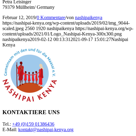
Petra Leisinger
79379 Müllheim/ Germany
Februar 12, 2019
/
0 Kommentare
/
von
nashipaikenya
https://nashipai-kenya.org/wp-content/uploads/2019/02/img_9044-
scaled.jpeg
2560
1920
nashipaikenya
https://nashipai-kenya.org/wp-
content/uploads/2021/01/Logo_Nashipai-Kenya-300x300.png
nashipaikenya
2019-02-12 00:13:31
2021-09-17 15:01:27
Nashipai
Kenya
KONTAKTIERE UNS
Tel.:
+49 (0)159 01386436
E-Mail:
kontakt@nashipai-kenya.org