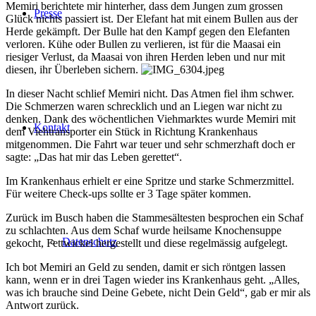
Memiri berichtete mir hinterher, dass dem Jungen zum grossen
Presse
Glück nichts passiert ist. Der Elefant hat mit einem Bullen aus der
Herde gekämpft. Der Bulle hat den Kampf gegen den Elefanten
verloren. Kühe oder Bullen zu verlieren, ist für die Maasai ein
riesiger Verlust, da Maasai von ihren Herden leben und nur mit
diesen, ihr Überleben sichern.
In dieser Nacht schlief Memiri nicht. Das Atmen fiel ihm schwer.
Die Schmerzen waren schrecklich und an Liegen war nicht zu
denken. Dank des wöchentlichen Viehmarktes wurde Memiri mit
Kontakt
dem Viehtransporter ein Stück in Richtung Krankenhaus
mitgenommen. Die Fahrt war teuer und sehr schmerzhaft doch er
sagte: „Das hat mir das Leben gerettet“.
Im Krankenhaus erhielt er eine Spritze und starke Schmerzmittel.
Für weitere Check-ups sollte er 3 Tage später kommen.
Zurück im Busch haben die Stammesältesten besprochen ein Schaf
zu schlachten. Aus dem Schaf wurde heilsame Knochensuppe
Datenschutz
gekocht, Fettwickel hergestellt und diese regelmässig aufgelegt.
Ich bot Memiri an Geld zu senden, damit er sich röntgen lassen
kann, wenn er in drei Tagen wieder ins Krankenhaus geht. „Alles,
was ich brauche sind Deine Gebete, nicht Dein Geld“, gab er mir als
Antwort zurück.