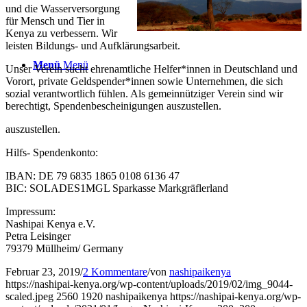
und die Wasserversorgung
für Mensch und Tier in
Kenya zu verbessern. Wir
leisten Bildungs- und Aufklärungsarbeit.
Menü
Menü
Unser Verein sucht ehrenamtliche Helfer*innen in Deutschland und
Vorort, private Geldspender*innen sowie Unternehmen, die sich
sozial verantwortlich fühlen. Als gemeinnütziger Verein sind wir
berechtigt, Spendenbescheinigungen auszustellen.
auszustellen.
Hilfs- Spendenkonto:
IBAN: DE 79 6835 1865 0108 6136 47
BIC: SOLADES1MGL Sparkasse Markgräflerland
Impressum:
Nashipai Kenya e.V.
Petra Leisinger
79379 Müllheim/ Germany
Februar 23, 2019
/
2 Kommentare
/
von
nashipaikenya
https://nashipai-kenya.org/wp-content/uploads/2019/02/img_9044-
scaled.jpeg
2560
1920
nashipaikenya
https://nashipai-kenya.org/wp-