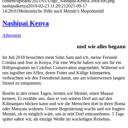
content/uploads/2021/01/Logo_Nashipai-Kenya-300x300.png
nashipaikenya
2019-02-23 11:20:21
2021-09-17
14:28:01
Medizinische Hilfe nach Memiri’s Mopedunfall
Nashipai Kenya
Allgemein
und wie alles begann
Im Juli 2018 besuchten mein Sohn Sam und ich, meine Freunde
Cristina und Jose in Kenya. Für eine Woche haben wir uns für ein
Hilfsprogramm im Colobus Conservation angemeldet. Während wir
uns tagsüber um Affen, deren Futter und Käfige kümmerten,
verbrachten wir den Feierabend damit, uns am schneeweisen langen
Strand zu entspannen.
Bereits in den ersten Tagen, lernten wir Memiri, einen Maasai
kennen. Er erzählte uns, dass er von seinem Dorf aus auf den
Kilimanjaro blicken kann und wie die Menschen dort in ihren Boma
oder Manyata wohnen. Unsere Begeisterung wuchs und wir fragten
Memiri, ob es möglich wäre, uns in sein Dorf mitzunehmen. 3 Tage
später saßen wir, als einzige Weiße im wackeligen Reisebus.