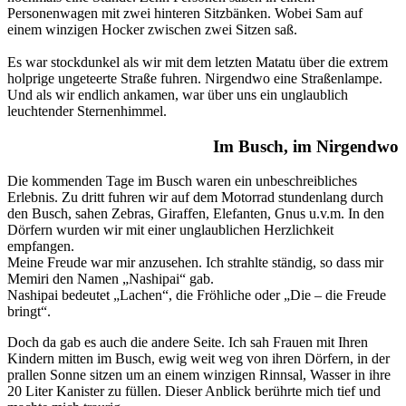
Personenwagen mit zwei hinteren Sitzbänken. Wobei Sam auf
einem winzigen Hocker zwischen zwei Sitzen saß.
Es war stockdunkel als wir mit dem letzten Matatu über die extrem
holprige ungeteerte Straße fuhren. Nirgendwo eine Straßenlampe.
Und als wir endlich ankamen, war über uns ein unglaublich
leuchtender Sternenhimmel.
Im Busch, im Nirgendwo
Die kommenden Tage im Busch waren ein unbeschreibliches
Erlebnis. Zu dritt fuhren wir auf dem Motorrad stundenlang durch
den Busch, sahen Zebras, Giraffen, Elefanten, Gnus u.v.m. In den
Dörfern wurden wir mit einer unglaublichen Herzlichkeit
empfangen.
Meine Freude war mir anzusehen. Ich strahlte ständig, so dass mir
Memiri den Namen „Nashipai“ gab.
Nashipai bedeutet „Lachen“, die Fröhliche oder „Die – die Freude
bringt“.
Doch da gab es auch die andere Seite. Ich sah Frauen mit Ihren
Kindern mitten im Busch, ewig weit weg von ihren Dörfern, in der
prallen Sonne sitzen um an einem winzigen Rinnsal, Wasser in ihre
20 Liter Kanister zu füllen. Dieser Anblick berührte mich tief und