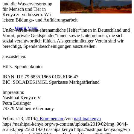
und die Wasserversorgung
für Mensch und Tier in
Kenya zu verbessern. Wir
leisten Bildungs- und Aufklärungsarbeit.
Menü
Menü
Unser Verein sucht ehrenamtliche Helfer*innen in Deutschland und
Vorort, private Geldspender*innen sowie Unternehmen, die sich
sozial verantwortlich fühlen. Als gemeinnütziger Verein sind wir
berechtigt, Spendenbescheinigungen auszustellen.
auszustellen.
Hilfs- Spendenkonto:
IBAN: DE 79 6835 1865 0108 6136 47
BIC: SOLADES1MGL Sparkasse Markgräflerland
Impressum:
Nashipai Kenya e.V.
Petra Leisinger
79379 Müllheim/ Germany
Februar 23, 2019
/
2 Kommentare
/
von
nashipaikenya
https://nashipai-kenya.org/wp-content/uploads/2019/02/img_9044-
scaled.jpeg
2560
1920
nashipaikenya
https://nashipai-kenya.org/wp-