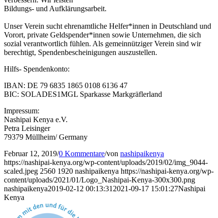
Bildungs- und Aufklärungsarbeit.
Unser Verein sucht ehrenamtliche Helfer*innen in Deutschland und
Vorort, private Geldspender*innen sowie Unternehmen, die sich
sozial verantwortlich fühlen. Als gemeinnütziger Verein sind wir
berechtigt, Spendenbescheinigungen auszustellen.
Hilfs- Spendenkonto:
IBAN: DE 79 6835 1865 0108 6136 47
BIC: SOLADES1MGL Sparkasse Markgräflerland
Impressum:
Nashipai Kenya e.V.
Petra Leisinger
79379 Müllheim/ Germany
Februar 12, 2019
/
0 Kommentare
/
von
nashipaikenya
https://nashipai-kenya.org/wp-content/uploads/2019/02/img_9044-
scaled.jpeg
2560
1920
nashipaikenya
https://nashipai-kenya.org/wp-
content/uploads/2021/01/Logo_Nashipai-Kenya-300x300.png
nashipaikenya
2019-02-12 00:13:31
2021-09-17 15:01:27
Nashipai
Kenya