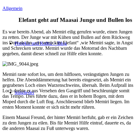
Allgemein
Elefant geht auf Maasai Junge und Bullen los
Es war bereits Abend, als Memiri eilig gerufen wurde, einen Jungen
zu retten. Der Junge war mit Kühen und Bullen auf dem Rückweg
ins Dorf als ihn „ein verrückter Elefant“ ,wie Memiri sagte, in Angst
Projekte und Kultur – Blog
und Schrecken setzte. Memiri wurde das Motorrad des Nachbarn
gegeben, damit dieser schnell zur Hilfe eilen konnte.
Memiri raste sofort los, um dem hilflosen, verängstigten Jungen zu
helfen. Die Abenddämmerung hat bereits eingesetzt, als Memiri ein
gegrabenes Loch eines Warzenschweins, übersah. Beim Aufprall ins
Loch drehte er aus Versehen den Gasgriff und beschleunigte somit
Mitglieder
das Tempo. Dies führte dazu, dass er in hohem Bogen, mit dem
Moped durch die Luft flog. Anschliessend blieb Memiri liegen. Im
ersten Moment konnte er sich nicht mehr rühren.
Einem Maasai Freund, der hinter Memiri herfuhr, gab er ein Zeichen
zu dem Jungen zu eilen. Bis für Memiri Hilfe eintraf, dauerte es, da
die anderen Maasai zu Fuß unterwegs waren.