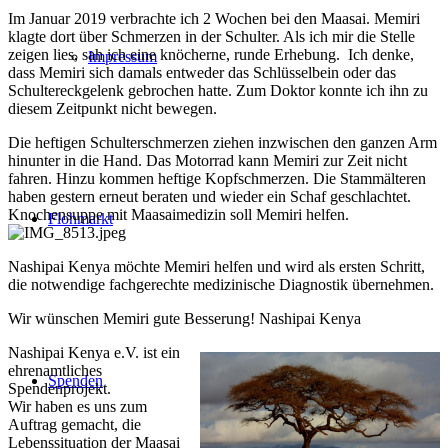
Im Januar 2019 verbrachte ich 2 Wochen bei den Maasai. Memiri
klagte dort über Schmerzen in der Schulter. Als ich mir die Stelle
zeigen lies, sah ich eine knöcherne, runde Erhebung. Ich denke,
Impressum
dass Memiri sich damals entweder das Schlüsselbein oder das
Schultereckgelenk gebrochen hatte. Zum Doktor konnte ich ihn zu
diesem Zeitpunkt nicht bewegen.
Die heftigen Schulterschmerzen ziehen inzwischen den ganzen Arm
hinunter in die Hand. Das Motorrad kann Memiri zur Zeit nicht
fahren. Hinzu kommen heftige Kopfschmerzen. Die Stammälteren
haben gestern erneut beraten und wieder ein Schaf geschlachtet.
Knochensuppe mit Maasaimedizin soll Memiri helfen.
Flohmarkt
Nashipai Kenya möchte Memiri helfen und wird als ersten Schritt,
die notwendige fachgerechte medizinische Diagnostik übernehmen.
Wir wünschen Memiri gute Besserung! Nashipai Kenya
Nashipai Kenya e.V. ist ein
ehrenamtliches
Spenden
Spendenprojekt.
Wir haben es uns zum
Auftrag gemacht, die
Lebenssituation der Maasai