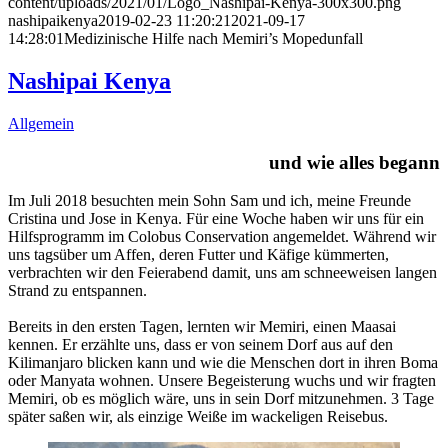
content/uploads/2021/01/Logo_Nashipai-Kenya-300x300.png
nashipaikenya
2019-02-23 11:20:21
2021-09-17
14:28:01
Medizinische Hilfe nach Memiri’s Mopedunfall
Nashipai Kenya
Allgemein
und wie alles begann
Im Juli 2018 besuchten mein Sohn Sam und ich, meine Freunde
Cristina und Jose in Kenya. Für eine Woche haben wir uns für ein
Hilfsprogramm im Colobus Conservation angemeldet. Während wir
uns tagsüber um Affen, deren Futter und Käfige kümmerten,
verbrachten wir den Feierabend damit, uns am schneeweisen langen
Strand zu entspannen.
Bereits in den ersten Tagen, lernten wir Memiri, einen Maasai
kennen. Er erzählte uns, dass er von seinem Dorf aus auf den
Kilimanjaro blicken kann und wie die Menschen dort in ihren Boma
oder Manyata wohnen. Unsere Begeisterung wuchs und wir fragten
Memiri, ob es möglich wäre, uns in sein Dorf mitzunehmen. 3 Tage
später saßen wir, als einzige Weiße im wackeligen Reisebus.