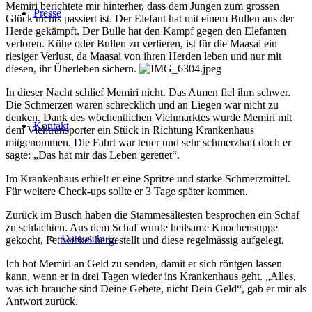
Memiri berichtete mir hinterher, dass dem Jungen zum grossen
Presse
Glück nichts passiert ist. Der Elefant hat mit einem Bullen aus der
Herde gekämpft. Der Bulle hat den Kampf gegen den Elefanten
verloren. Kühe oder Bullen zu verlieren, ist für die Maasai ein
riesiger Verlust, da Maasai von ihren Herden leben und nur mit
diesen, ihr Überleben sichern.
In dieser Nacht schlief Memiri nicht. Das Atmen fiel ihm schwer.
Die Schmerzen waren schrecklich und an Liegen war nicht zu
denken. Dank des wöchentlichen Viehmarktes wurde Memiri mit
Kontakt
dem Viehtransporter ein Stück in Richtung Krankenhaus
mitgenommen. Die Fahrt war teuer und sehr schmerzhaft doch er
sagte: „Das hat mir das Leben gerettet“.
Im Krankenhaus erhielt er eine Spritze und starke Schmerzmittel.
Für weitere Check-ups sollte er 3 Tage später kommen.
Zurück im Busch haben die Stammesältesten besprochen ein Schaf
zu schlachten. Aus dem Schaf wurde heilsame Knochensuppe
Datenschutz
gekocht, Fettwickel hergestellt und diese regelmässig aufgelegt.
Ich bot Memiri an Geld zu senden, damit er sich röntgen lassen
kann, wenn er in drei Tagen wieder ins Krankenhaus geht. „Alles,
was ich brauche sind Deine Gebete, nicht Dein Geld“, gab er mir als
Antwort zurück.