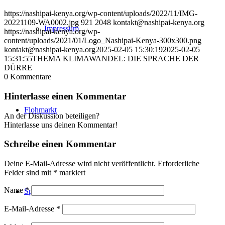
https://nashipai-kenya.org/wp-content/uploads/2022/11/IMG-
20221109-WA0002.jpg
921
2048
kontakt@nashipai-kenya.org
Impressum
https://nashipai-kenya.org/wp-
content/uploads/2021/01/Logo_Nashipai-Kenya-300x300.png
kontakt@nashipai-kenya.org
2025-02-05 15:30:19
2025-02-05
15:31:55
THEMA KLIMAWANDEL: DIE SPRACHE DER
DÜRRE
0
Kommentare
Hinterlasse einen Kommentar
Flohmarkt
An der Diskussion beteiligen?
Hinterlasse uns deinen Kommentar!
Schreibe einen Kommentar
Deine E-Mail-Adresse wird nicht veröffentlicht.
Erforderliche
Felder sind mit
*
markiert
Name
*
Spenden
E-Mail-Adresse
*