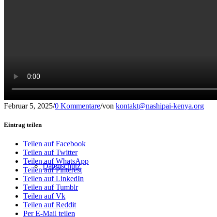
Presse
Kontakt
Februar 5, 2025
/
0 Kommentare
/
von
kontakt@nashipai-kenya.org
Eintrag teilen
Teilen auf Facebook
Teilen auf Twitter
Teilen auf WhatsApp
Datenschutz
Teilen auf Pinterest
Teilen auf LinkedIn
Teilen auf Tumblr
Teilen auf Vk
Teilen auf Reddit
Per E-Mail teilen