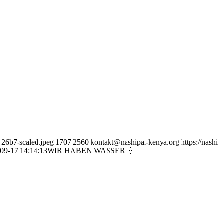
_26b7-scaled.jpeg
1707
2560
kontakt@nashipai-kenya.org
https://nas
09-17 14:14:13
WIR HABEN WASSER 💧