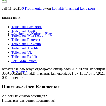
Juli 11, 2021
/
0 Kommentare
/
von
kontakt@nashipai-kenya.org
Eintrag teilen
Teilen auf Facebook
Teilen auf Twitter
Projekte und Kultur – Blog
Teilen auf WhatsApp
Teilen auf Pinterest
Teilen auf LinkedIn
Teilen auf Tumblr
Teilen auf Vk
Teilen auf Reddit
Per E-Mail teilen
https://nashipai-kenya.org/wp-content/uploads/2021/02/fullsizeoutput
Mitglieder
300x300.png
kontakt@nashipai-kenya.org
2021-07-11 17:37:34
2021-
0
Kommentare
Hinterlasse einen Kommentar
An der Diskussion beteiligen?
Hinterlasse uns deinen Kommentar!