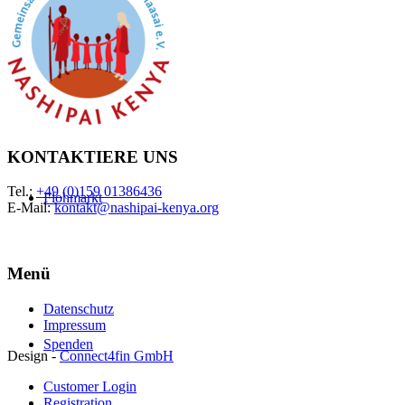
Impressum
KONTAKTIERE UNS
Tel.:
+49 (0)159 01386436
Flohmarkt
E-Mail:
kontakt@nashipai-kenya.org
Menü
Datenschutz
Impressum
Spenden
Design -
Connect4fin GmbH
Customer Login
Registration