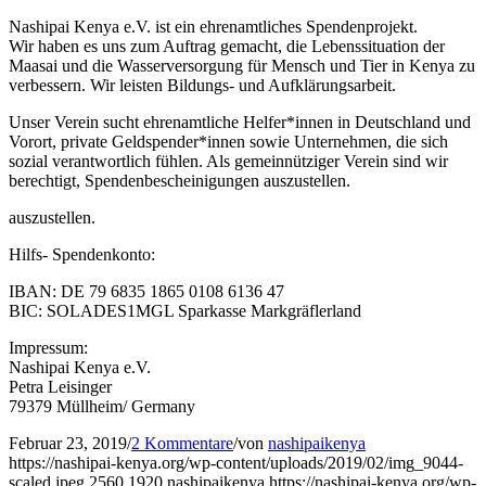
Nashipai Kenya e.V. ist ein ehrenamtliches Spendenprojekt.
Wir haben es uns zum Auftrag gemacht, die Lebenssituation der
Maasai und die Wasserversorgung für Mensch und Tier in Kenya zu
verbessern. Wir leisten Bildungs- und Aufklärungsarbeit.
Unser Verein sucht ehrenamtliche Helfer*innen in Deutschland und
Vorort, private Geldspender*innen sowie Unternehmen, die sich
sozial verantwortlich fühlen. Als gemeinnütziger Verein sind wir
berechtigt, Spendenbescheinigungen auszustellen.
auszustellen.
Hilfs- Spendenkonto:
IBAN: DE 79 6835 1865 0108 6136 47
BIC: SOLADES1MGL Sparkasse Markgräflerland
Impressum:
Nashipai Kenya e.V.
Petra Leisinger
79379 Müllheim/ Germany
Februar 23, 2019
/
2 Kommentare
/
von
nashipaikenya
https://nashipai-kenya.org/wp-content/uploads/2019/02/img_9044-
scaled.jpeg
2560
1920
nashipaikenya
https://nashipai-kenya.org/wp-