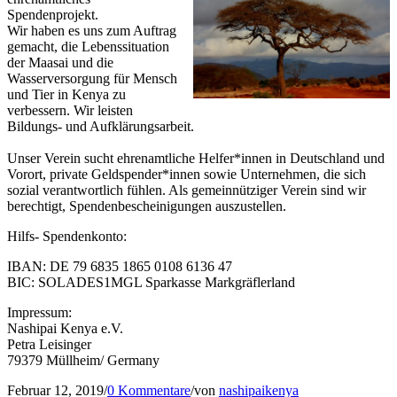
Spendenprojekt.
Wir haben es uns zum Auftrag
gemacht, die Lebenssituation
der Maasai und die
Wasserversorgung für Mensch
und Tier in Kenya zu
verbessern. Wir leisten
Bildungs- und Aufklärungsarbeit.
Unser Verein sucht ehrenamtliche Helfer*innen in Deutschland und
Vorort, private Geldspender*innen sowie Unternehmen, die sich
sozial verantwortlich fühlen. Als gemeinnütziger Verein sind wir
berechtigt, Spendenbescheinigungen auszustellen.
Hilfs- Spendenkonto:
IBAN: DE 79 6835 1865 0108 6136 47
BIC: SOLADES1MGL Sparkasse Markgräflerland
Impressum:
Nashipai Kenya e.V.
Petra Leisinger
79379 Müllheim/ Germany
Februar 12, 2019
/
0 Kommentare
/
von
nashipaikenya