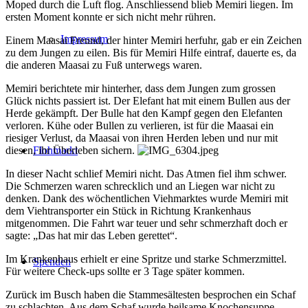
Moped durch die Luft flog. Anschliessend blieb Memiri liegen. Im
ersten Moment konnte er sich nicht mehr rühren.
Impressum
Einem Maasai Freund, der hinter Memiri herfuhr, gab er ein Zeichen
zu dem Jungen zu eilen. Bis für Memiri Hilfe eintraf, dauerte es, da
die anderen Maasai zu Fuß unterwegs waren.
Memiri berichtete mir hinterher, dass dem Jungen zum grossen
Glück nichts passiert ist. Der Elefant hat mit einem Bullen aus der
Herde gekämpft. Der Bulle hat den Kampf gegen den Elefanten
verloren. Kühe oder Bullen zu verlieren, ist für die Maasai ein
riesiger Verlust, da Maasai von ihren Herden leben und nur mit
diesen, ihr Überleben sichern.
Flohmarkt
In dieser Nacht schlief Memiri nicht. Das Atmen fiel ihm schwer.
Die Schmerzen waren schrecklich und an Liegen war nicht zu
denken. Dank des wöchentlichen Viehmarktes wurde Memiri mit
dem Viehtransporter ein Stück in Richtung Krankenhaus
mitgenommen. Die Fahrt war teuer und sehr schmerzhaft doch er
sagte: „Das hat mir das Leben gerettet“.
Im Krankenhaus erhielt er eine Spritze und starke Schmerzmittel.
Spenden
Für weitere Check-ups sollte er 3 Tage später kommen.
Zurück im Busch haben die Stammesältesten besprochen ein Schaf
zu schlachten. Aus dem Schaf wurde heilsame Knochensuppe