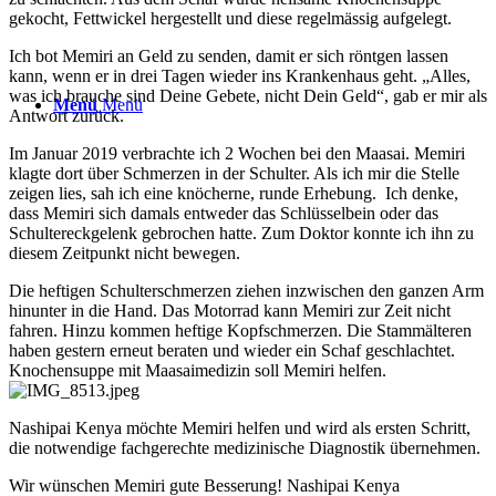
gekocht, Fettwickel hergestellt und diese regelmässig aufgelegt.
Ich bot Memiri an Geld zu senden, damit er sich röntgen lassen
kann, wenn er in drei Tagen wieder ins Krankenhaus geht. „Alles,
was ich brauche sind Deine Gebete, nicht Dein Geld“, gab er mir als
Menü
Menü
Antwort zurück.
Im Januar 2019 verbrachte ich 2 Wochen bei den Maasai. Memiri
klagte dort über Schmerzen in der Schulter. Als ich mir die Stelle
zeigen lies, sah ich eine knöcherne, runde Erhebung. Ich denke,
dass Memiri sich damals entweder das Schlüsselbein oder das
Schultereckgelenk gebrochen hatte. Zum Doktor konnte ich ihn zu
diesem Zeitpunkt nicht bewegen.
Die heftigen Schulterschmerzen ziehen inzwischen den ganzen Arm
hinunter in die Hand. Das Motorrad kann Memiri zur Zeit nicht
fahren. Hinzu kommen heftige Kopfschmerzen. Die Stammälteren
haben gestern erneut beraten und wieder ein Schaf geschlachtet.
Knochensuppe mit Maasaimedizin soll Memiri helfen.
Nashipai Kenya möchte Memiri helfen und wird als ersten Schritt,
die notwendige fachgerechte medizinische Diagnostik übernehmen.
Wir wünschen Memiri gute Besserung! Nashipai Kenya