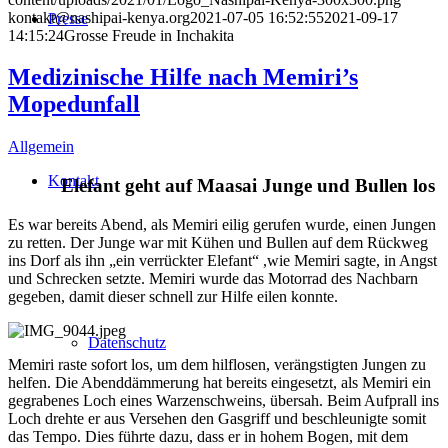
kontakt@nashipai-kenya.org
2021-07-05 16:52:55
2021-09-17
Presse
14:15:24
Grosse Freude in Inchakita
Medizinische Hilfe nach Memiri’s
Mopedunfall
Allgemein
Kontakt
Elefant geht auf Maasai Junge und Bullen los
Es war bereits Abend, als Memiri eilig gerufen wurde, einen Jungen
zu retten. Der Junge war mit Kühen und Bullen auf dem Rückweg
ins Dorf als ihn „ein verrückter Elefant“ ,wie Memiri sagte, in Angst
und Schrecken setzte. Memiri wurde das Motorrad des Nachbarn
gegeben, damit dieser schnell zur Hilfe eilen konnte.
Datenschutz
Memiri raste sofort los, um dem hilflosen, verängstigten Jungen zu
helfen. Die Abenddämmerung hat bereits eingesetzt, als Memiri ein
gegrabenes Loch eines Warzenschweins, übersah. Beim Aufprall ins
Loch drehte er aus Versehen den Gasgriff und beschleunigte somit
das Tempo. Dies führte dazu, dass er in hohem Bogen, mit dem