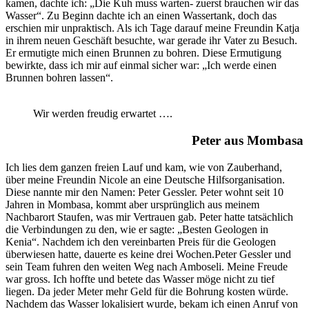
kamen, dachte ich: „Die Kuh muss warten- zuerst brauchen wir das
Wasser“. Zu Beginn dachte ich an einen Wassertank, doch das
erschien mir unpraktisch. Als ich Tage darauf meine Freundin Katja
in ihrem neuen Geschäft besuchte, war gerade ihr Vater zu Besuch.
Er ermutigte mich einen Brunnen zu bohren. Diese Ermutigung
bewirkte, dass ich mir auf einmal sicher war: „Ich werde einen
Brunnen bohren lassen“.
Wir werden freudig erwartet ….
Peter aus Mombasa
Ich lies dem ganzen freien Lauf und kam, wie von Zauberhand,
über meine Freundin Nicole an eine Deutsche Hilfsorganisation.
Diese nannte mir den Namen: Peter Gessler. Peter wohnt seit 10
Jahren in Mombasa, kommt aber ursprünglich aus meinem
Nachbarort Staufen, was mir Vertrauen gab. Peter hatte tatsächlich
die Verbindungen zu den, wie er sagte: „Besten Geologen in
Kenia“. Nachdem ich den vereinbarten Preis für die Geologen
überwiesen hatte, dauerte es keine drei Wochen.Peter Gessler und
sein Team fuhren den weiten Weg nach Amboseli. Meine Freude
war gross. Ich hoffte und betete das Wasser möge nicht zu tief
liegen. Da jeder Meter mehr Geld für die Bohrung kosten würde.
Nachdem das Wasser lokalisiert wurde, bekam ich einen Anruf von