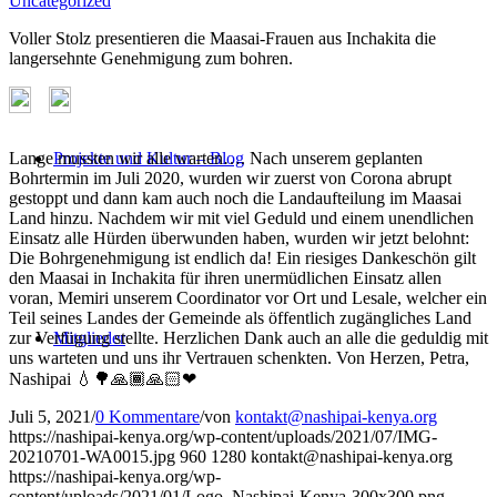
Uncategorized
Voller Stolz presentieren die Maasai-Frauen aus Inchakita die
langersehnte Genehmigung zum bohren.
Lange mussten wir alle warten…. Nach unserem geplanten
Projekte und Kultur – Blog
Bohrtermin im Juli 2020, wurden wir zuerst von Corona abrupt
gestoppt und dann kam auch noch die Landaufteilung im Maasai
Land hinzu. Nachdem wir mit viel Geduld und einem unendlichen
Einsatz alle Hürden überwunden haben, wurden wir jetzt belohnt:
Die Bohrgenehmigung ist endlich da! Ein riesiges Dankeschön gilt
den Maasai in Inchakita für ihren unermüdlichen Einsatz allen
voran, Memiri unserem Coordinator vor Ort und Lesale, welcher ein
Teil seines Landes der Gemeinde als öffentlich zugängliches Land
zur Verfügung stellte. Herzlichen Dank auch an alle die geduldig mit
Mitglieder
uns warteten und uns ihr Vertrauen schenkten. Von Herzen, Petra,
Nashipai 💧🌳🙏🏾🙏🏻❤
Juli 5, 2021
/
0 Kommentare
/
von
kontakt@nashipai-kenya.org
https://nashipai-kenya.org/wp-content/uploads/2021/07/IMG-
20210701-WA0015.jpg
960
1280
kontakt@nashipai-kenya.org
https://nashipai-kenya.org/wp-
content/uploads/2021/01/Logo_Nashipai-Kenya-300x300.png