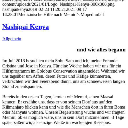
content/uploads/2021/01/Logo_Nashipai-Kenya-300x300.png
nashipaikenya
2019-02-23 11:20:21
2021-09-17
14:28:01
Medizinische Hilfe nach Memiri’s Mopedunfall
Nashipai Kenya
Allgemein
und wie alles begann
Im Juli 2018 besuchten mein Sohn Sam und ich, meine Freunde
Cristina und Jose in Kenya. Für eine Woche haben wir uns für ein
Hilfsprogramm im Colobus Conservation angemeldet. Während wir
uns tagsüber um Affen, deren Futter und Käfige kümmerten,
verbrachten wir den Feierabend damit, uns am schneeweisen langen
Strand zu entspannen.
Bereits in den ersten Tagen, lernten wir Memiri, einen Maasai
kennen. Er erzählte uns, dass er von seinem Dorf aus auf den
Kilimanjaro blicken kann und wie die Menschen dort in ihren Boma
oder Manyata wohnen. Unsere Begeisterung wuchs und wir fragten
Memiri, ob es möglich wäre, uns in sein Dorf mitzunehmen. 3 Tage
später saßen wir, als einzige Weiße im wackeligen Reisebus.