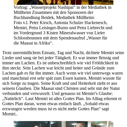
Vortrag: „Wasserprojekt Nashipai“ in der Mediathek in
Müllheim Zusammen mit den Sponsoren der
Buchhandlung Beidek, Mediathek Müllheim:
Foto v.l. Peter Kirsch, Antonia Schulze Hackenesch,
Memiri, Petra Leisinger-Burns und Petra Liebrecht und
im Vordergrund 3 Kisten Mineralwasser von Lieler
Schlossbrunnen mit dem Spendenaufruf „Wasser für
die Maasai in Afrika“.
Trotz unermüdlichem Einsatz, Tag und Nacht, dichtete Memiri seine
Lieder und sang sie bei jeder Tätigkeit. Er war immer fleissig und
immer am Lachen. Es ist unbeschreiblich wie viel Fröhlichkeit in
ihm steckt. Sein Lachen war leicht und heiter und Gründe zum
Lachen gab es für ihn immer. Auch wenn wir viel unterwegs waren
und manchmal erst sehr spät zum Essen kamen, Memiri wusste für
sich Sorge zu tragen. Seine Kraft und und Heiterkeit zieht er aus
seinem Glauben. Die Maasai sind Christen und sehr mit der Natur
verbunden und verwurzelt. Und genauso ist Memiri’s Glaube:
„Natürlich“. Laut Memiri ist alles Gottes Plan. Im Alltag erkennt er
Gottes Plan daran, wenn etwas einfach läuft. „Sobald etwas
erzwungen werden muss ist es nicht mehr Gottes Plan“ sagt
Memiri..