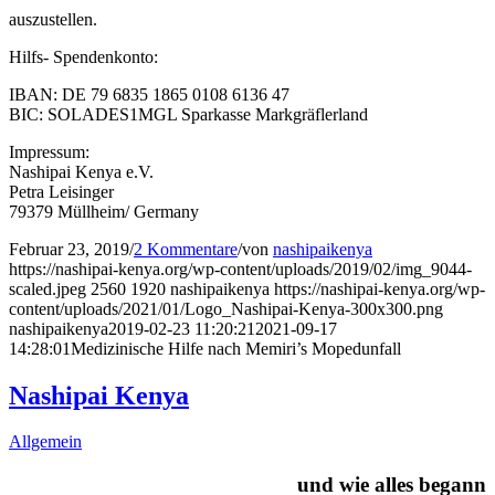
auszustellen.
Hilfs- Spendenkonto:
IBAN: DE 79 6835 1865 0108 6136 47
BIC: SOLADES1MGL Sparkasse Markgräflerland
Impressum:
Nashipai Kenya e.V.
Petra Leisinger
79379 Müllheim/ Germany
Februar 23, 2019
/
2 Kommentare
/
von
nashipaikenya
https://nashipai-kenya.org/wp-content/uploads/2019/02/img_9044-
scaled.jpeg
2560
1920
nashipaikenya
https://nashipai-kenya.org/wp-
content/uploads/2021/01/Logo_Nashipai-Kenya-300x300.png
nashipaikenya
2019-02-23 11:20:21
2021-09-17
14:28:01
Medizinische Hilfe nach Memiri’s Mopedunfall
Nashipai Kenya
Allgemein
und wie alles begann