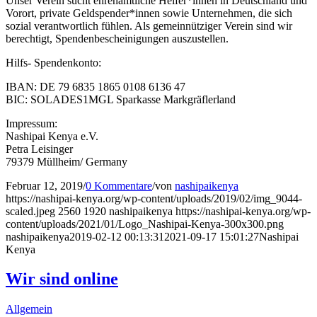
Unser Verein sucht ehrenamtliche Helfer*innen in Deutschland und
Vorort, private Geldspender*innen sowie Unternehmen, die sich
sozial verantwortlich fühlen. Als gemeinnütziger Verein sind wir
berechtigt, Spendenbescheinigungen auszustellen.
Hilfs- Spendenkonto:
IBAN: DE 79 6835 1865 0108 6136 47
BIC: SOLADES1MGL Sparkasse Markgräflerland
Impressum:
Nashipai Kenya e.V.
Petra Leisinger
79379 Müllheim/ Germany
Februar 12, 2019
/
0 Kommentare
/
von
nashipaikenya
https://nashipai-kenya.org/wp-content/uploads/2019/02/img_9044-
scaled.jpeg
2560
1920
nashipaikenya
https://nashipai-kenya.org/wp-
content/uploads/2021/01/Logo_Nashipai-Kenya-300x300.png
nashipaikenya
2019-02-12 00:13:31
2021-09-17 15:01:27
Nashipai
Kenya
Wir sind online
Allgemein