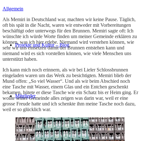
Allgemein
Als Memiri in Deutschland war, machten wir keine Pause. Täglich,
oft bis spät in die Nacht, waren wir entweder mit Vorbereitungen
beschäftigt oder unterwegs für den Brunnen. Memiri sagte oft: Ich
wünschte ich würde Worte finden um meiner Gemeinde erklären zu
können, was ich hier erlebe. Niemand wird verstehen können, wie
Projekte und Kultur – Blog
sehr wir uns einsetzen damit der Brunnen entstehen kann und
niemand wird es sich vorstellen können, wie viele Menschen uns
unterstützt haben.
Ich kann mich noch erinnern, als wir bei Lieler Schlossbrunnen
eingeladen waren um das Werk zu besichtigten. Memiri blieb der
Mund offen: „So viel Wasser“. Und als wir beim Abschied noch
eine Tasche mit Wasser, einem Glas und ein Entchen geschenkt
bekamen, hütete er diese Tasche wie ein Schatz bis er Heim ging. Er
Mitglieder
wollte seiner Gemeinde alles zeigen was darin war, weil er eine
grosse Freude hatte und ich schenkte ihm meine Tasche noch dazu,
weil er so glücklich war.