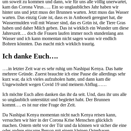
um soweit zu kommen und dann, wie für uns alle völlig unerwartet,
kam das Corona Virus….. Ein so unglaubliches Jahr haben wir
hinter uns und jetzt muss der Brunnen warten. Jetzt muss das Wasser
warten. Das einzig Gute ist, dass es in Amboseli geregnet hat, die
Wassermulden voll mit Wasser sind, das es Grün ist, die Tiere Gras
haben und daher Milch geben. Das ist wirklich ein Wunder um diese
Jahreszeit…. doch die Frauen laufen immer noch stundenlang ans
Wasser und ich kann momentan nicht sagen wann wir endlich
Bohren könnten. Das macht mich wirklich traurig.
Ich danke Euch….
….in letzter Zeit war es sehr ruhig um Nashipai Kenya. Das hatte
mehrere Gründe. Zuerst brauchte ich eine Pause die allerdings sehr
kurz war, da ich vieles aufzuholen hatte, und dann kam die
Ungewissheit wegen Covid 19 und meinem Abflug……
Ich möchte Euch allen danken das ihr da seit. Und, dass ihr uns alle
so unglaublich unterstützt und begleitet habt. Der Brunnen
kommt…. es ist nur eine Frage der Zeit.
Da Nashipai Kenya momentan nicht nach Kenya reisen kann,
versuchen wir hier in der Corona Krise Menschen glücklich
machen. Ostern steht vor der Tür und da können wir sicher die eine
oder andere einsame Person mit einem kleinen Osterhasen