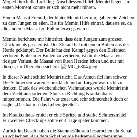
Moped durch die Luft flog. Anschliessend blieb Memiri liegen. Im
ersten Moment konnte er sich nicht mehr rühren.
Einem Maasai Freund, der hinter Memiri herfuhr, gab er ein Zeichen
zu dem Jungen zu eilen. Bis für Memiri Hilfe eintraf, dauerte es, da
die anderen Maasai zu Fuß unterwegs waren.
Memiri berichtete mir hinterher, dass dem Jungen zum grossen
Glück nichts passiert ist. Der Elefant hat mit einem Bullen aus der
Herde gekämpft. Der Bulle hat den Kampf gegen den Elefanten
verloren. Kühe oder Bullen zu verlieren, ist für die Maasai ein
riesiger Verlust, da Maasai von ihren Herden leben und nur mit
diesen, ihr Überleben sichern.
In dieser Nacht schlief Memiri nicht. Das Atmen fiel ihm schwer.
Die Schmerzen waren schrecklich und an Liegen war nicht zu
denken. Dank des wöchentlichen Viehmarktes wurde Memiri mit
dem Viehtransporter ein Stück in Richtung Krankenhaus
mitgenommen. Die Fahrt war teuer und sehr schmerzhaft doch er
sagte: „Das hat mir das Leben gerettet“.
Im Krankenhaus erhielt er eine Spritze und starke Schmerzmittel.
Für weitere Check-ups sollte er 3 Tage später kommen.
Zurück im Busch haben die Stammesältesten besprochen ein Schaf
zu schlachten. Aus dem Schaf wurde heilsame Knochensuppe