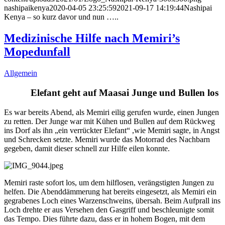
nashipaikenya
2020-04-05 23:25:59
2021-09-17 14:19:44
Nashipai
Kenya – so kurz davor und nun …..
Medizinische Hilfe nach Memiri’s
Mopedunfall
Allgemein
Elefant geht auf Maasai Junge und Bullen los
Es war bereits Abend, als Memiri eilig gerufen wurde, einen Jungen
zu retten. Der Junge war mit Kühen und Bullen auf dem Rückweg
ins Dorf als ihn „ein verrückter Elefant“ ,wie Memiri sagte, in Angst
und Schrecken setzte. Memiri wurde das Motorrad des Nachbarn
gegeben, damit dieser schnell zur Hilfe eilen konnte.
Memiri raste sofort los, um dem hilflosen, verängstigten Jungen zu
helfen. Die Abenddämmerung hat bereits eingesetzt, als Memiri ein
gegrabenes Loch eines Warzenschweins, übersah. Beim Aufprall ins
Loch drehte er aus Versehen den Gasgriff und beschleunigte somit
das Tempo. Dies führte dazu, dass er in hohem Bogen, mit dem