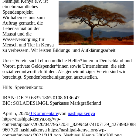
Nashipai Kenya e.V. ist
ein ehrenamtliches
Spendenprojekt.
Wir haben es uns zum
Auftrag gemacht, die
Lebenssituation der
Maasai und die
Wasserversorgung für
Mensch und Tier in Kenya
zu verbessern. Wir leisten Bildungs- und Aufklärungsarbeit.
Unser Verein sucht ehrenamtliche Helfer*innen in Deutschland und
Vorort, private Geldspender*innen sowie Unternehmen, die sich
sozial verantwortlich fühlen. Als gemeinnütziger Verein sind wir
berechtigt, Spendenbescheinigungen auszustellen.
Hilfs- Spendenkonto:
IBAN: DE 79 6835 1865 0108 6136 47
BIC: SOLADES1MGL Sparkasse Markgräflerland
April 5, 2020
/
0 Kommentare
/
von
nashipaikenya
https://nashipai-kenya.org/wp-
content/uploads/2020/04/79672031_829946074107139_427498308
960
720
nashipaikenya
https://nashipai-kenya.org/wp-
content/uploads/2021/01/Logo_Nashipai-Kenya-300x300.png