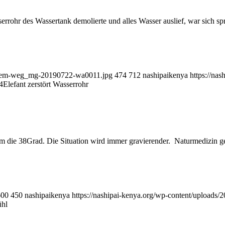
sserrohr des Wassertank demolierte und alles Wasser auslief, war sich 
uf-dem-weg_mg-20190722-wa0011.jpg
474
712
nashipaikenya
https://na
4
Elefant zerstört Wasserrohr
 die 38Grad. Die Situation wird immer gravierender. Naturmedizin gege
600
450
nashipaikenya
https://nashipai-kenya.org/wp-content/upload
ühl