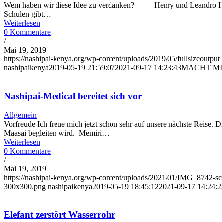
Wem haben wir diese Idee zu verdanken? Henry und Leandro Henry 
Schulen gibt…
Weiterlesen
0 Kommentare
/
Mai 19, 2019
https://nashipai-kenya.org/wp-content/uploads/2019/05/fullsizeoutput
nashipaikenya
2019-05-19 21:59:07
2021-09-17 14:23:43
MACHT MIT: 
Nashipai-Medical bereitet sich vor
Allgemein
Vorfreude Ich freue mich jetzt schon sehr auf unsere nächste Reise. D
Maasai begleiten wird. Memiri…
Weiterlesen
0 Kommentare
/
Mai 19, 2019
https://nashipai-kenya.org/wp-content/uploads/2021/01/IMG_8742-
300x300.png
nashipaikenya
2019-05-19 18:45:12
2021-09-17 14:24:2
Elefant zerstört Wasserrohr