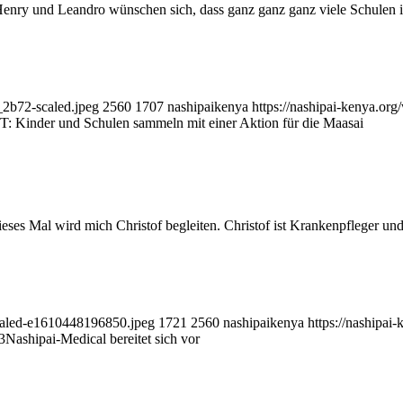
und Leandro wünschen sich, dass ganz ganz ganz viele Schulen in D
_2b72-scaled.jpeg
2560
1707
nashipaikenya
https://nashipai-kenya.o
Kinder und Schulen sammeln mit einer Aktion für die Maasai
ieses Mal wird mich Christof begleiten. Christof ist Krankenpfleger und
scaled-e1610448196850.jpeg
1721
2560
nashipaikenya
https://nashipa
3
Nashipai-Medical bereitet sich vor