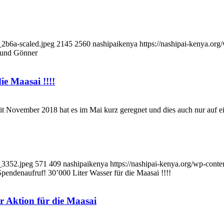
_2b6a-scaled.jpeg
2145
2560
nashipaikenya
https://nashipai-kenya.o
 und Gönner
e Maasai !!!!
eit November 2018 hat es im Mai kurz geregnet und dies auch nur auf 
t_3352.jpeg
571
409
nashipaikenya
https://nashipai-kenya.org/wp-con
pendenaufruf! 30’000 Liter Wasser für die Maasai !!!!
 Aktion für die Maasai