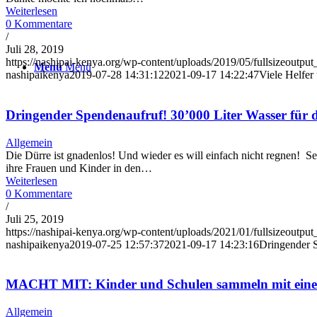
Weiterlesen
0 Kommentare
/
Juli 28, 2019
https://nashipai-kenya.org/wp-content/uploads/2019/05/fullsizeoutput
Menü
Menü
nashipaikenya
2019-07-28 14:31:12
2021-09-17 14:22:47
Viele Helfer
Dringender Spendenaufruf! 30’000 Liter Wasser für di
Allgemein
Die Dürre ist gnadenlos! Und wieder es will einfach nicht regnen! S
ihre Frauen und Kinder in den…
Weiterlesen
0 Kommentare
/
Juli 25, 2019
https://nashipai-kenya.org/wp-content/uploads/2021/01/fullsizeoutpu
nashipaikenya
2019-07-25 12:57:37
2021-09-17 14:23:16
Dringender S
MACHT MIT: Kinder und Schulen sammeln mit einer
Allgemein