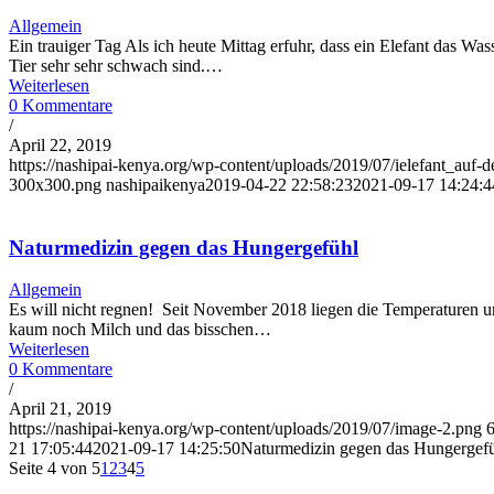
Allgemein
Ein trauiger Tag Als ich heute Mittag erfuhr, dass ein Elefant das Wa
Tier sehr sehr schwach sind.…
Weiterlesen
0 Kommentare
/
April 22, 2019
https://nashipai-kenya.org/wp-content/uploads/2019/07/ielefant_a
300x300.png
nashipaikenya
2019-04-22 22:58:23
2021-09-17 14:24:4
Naturmedizin gegen das Hungergefühl
Allgemein
Es will nicht regnen! Seit November 2018 liegen die Temperaturen um
kaum noch Milch und das bisschen…
Weiterlesen
0 Kommentare
/
April 21, 2019
https://nashipai-kenya.org/wp-content/uploads/2019/07/image-2.png
21 17:05:44
2021-09-17 14:25:50
Naturmedizin gegen das Hungergef
Seite 4 von 5
1
2
3
4
5