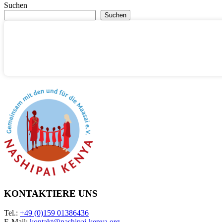
Suchen
Suchen
KONTAKTIERE UNS
Tel.:
+49 (0)159 01386436
E-Mail:
kontakt@nashipai-kenya.org