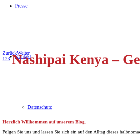
Presse
Zurück
Weiter
Nashipai Kenya – Ge
Kontakt
1
2
3
Datenschutz
Herzlich Willkommen auf unserem Blog.
Folgen Sie uns und lassen Sie sich ein auf den Alltag dieses halbnom