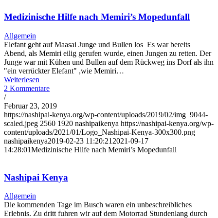
Medizinische Hilfe nach Memiri’s Mopedunfall
Allgemein
Elefant geht auf Maasai Junge und Bullen los Es war bereits
Abend, als Memiri eilig gerufen wurde, einen Jungen zu retten. Der
Junge war mit Kühen und Bullen auf dem Rückweg ins Dorf als ihn
"ein verrückter Elefant" ,wie Memiri…
Weiterlesen
2 Kommentare
/
Februar 23, 2019
https://nashipai-kenya.org/wp-content/uploads/2019/02/img_9044-
scaled.jpeg
2560
1920
nashipaikenya
https://nashipai-kenya.org/wp-
content/uploads/2021/01/Logo_Nashipai-Kenya-300x300.png
nashipaikenya
2019-02-23 11:20:21
2021-09-17
14:28:01
Medizinische Hilfe nach Memiri’s Mopedunfall
Nashipai Kenya
Allgemein
Die kommenden Tage im Busch waren ein unbeschreibliches
Erlebnis. Zu dritt fuhren wir auf dem Motorrad Stundenlang durch