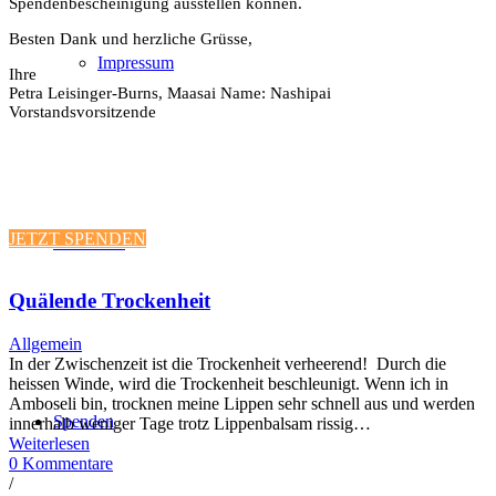
Spendenbescheinigung ausstellen können.
Besten Dank und herzliche Grüsse,
Impressum
Ihre
Petra Leisinger-Burns, Maasai Name: Nashipai
Vorstandsvorsitzende
JETZT SPENDEN
Flohmarkt
Quälende Trockenheit
Allgemein
In der Zwischenzeit ist die Trockenheit verheerend! Durch die
heissen Winde, wird die Trockenheit beschleunigt. Wenn ich in
Amboseli bin, trocknen meine Lippen sehr schnell aus und werden
Spenden
innerhalb weniger Tage trotz Lippenbalsam rissig…
Weiterlesen
0 Kommentare
/