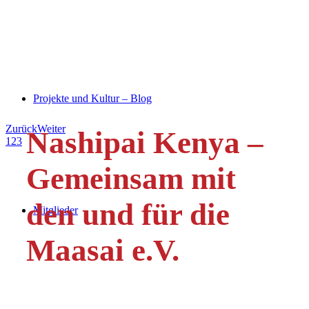
Projekte und Kultur – Blog
Zurück
Weiter
Nashipai Kenya –
1
2
3
Gemeinsam mit
den und für die
Mitglieder
Maasai e.V.