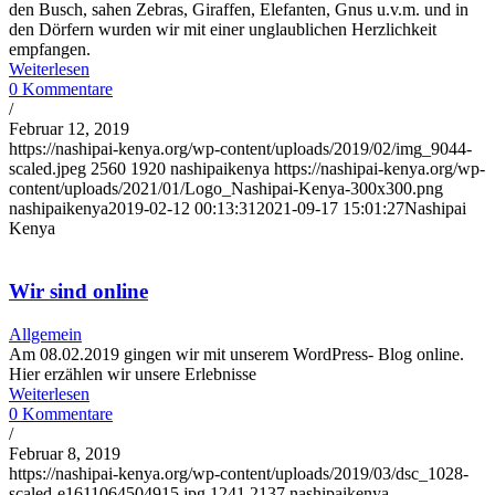
den Busch, sahen Zebras, Giraffen, Elefanten, Gnus u.v.m. und in
den Dörfern wurden wir mit einer unglaublichen Herzlichkeit
empfangen.
Weiterlesen
0 Kommentare
/
Februar 12, 2019
https://nashipai-kenya.org/wp-content/uploads/2019/02/img_9044-
scaled.jpeg
2560
1920
nashipaikenya
https://nashipai-kenya.org/wp-
content/uploads/2021/01/Logo_Nashipai-Kenya-300x300.png
nashipaikenya
2019-02-12 00:13:31
2021-09-17 15:01:27
Nashipai
Kenya
Wir sind online
Allgemein
Am 08.02.2019 gingen wir mit unserem WordPress- Blog online.
Hier erzählen wir unsere Erlebnisse
Weiterlesen
0 Kommentare
/
Februar 8, 2019
https://nashipai-kenya.org/wp-content/uploads/2019/03/dsc_1028-
scaled-e1611064504915.jpg
1241
2137
nashipaikenya