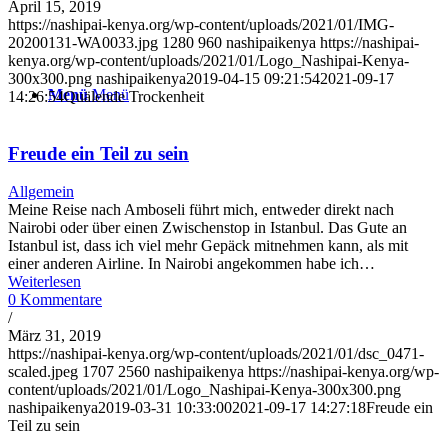
April 15, 2019
https://nashipai-kenya.org/wp-content/uploads/2021/01/IMG-
20200131-WA0033.jpg
1280
960
nashipaikenya
https://nashipai-
kenya.org/wp-content/uploads/2021/01/Logo_Nashipai-Kenya-
300x300.png
nashipaikenya
2019-04-15 09:21:54
2021-09-17
Menü
Menü
14:26:54
Quälende Trockenheit
Freude ein Teil zu sein
Allgemein
Meine Reise nach Amboseli führt mich, entweder direkt nach
Nairobi oder über einen Zwischenstop in Istanbul. Das Gute an
Istanbul ist, dass ich viel mehr Gepäck mitnehmen kann, als mit
einer anderen Airline. In Nairobi angekommen habe ich…
Weiterlesen
0 Kommentare
/
März 31, 2019
https://nashipai-kenya.org/wp-content/uploads/2021/01/dsc_0471-
scaled.jpeg
1707
2560
nashipaikenya
https://nashipai-kenya.org/wp-
content/uploads/2021/01/Logo_Nashipai-Kenya-300x300.png
nashipaikenya
2019-03-31 10:33:00
2021-09-17 14:27:18
Freude ein
Teil zu sein