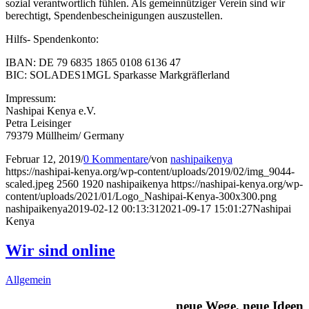
sozial verantwortlich fühlen. Als gemeinnütziger Verein sind wir
berechtigt, Spendenbescheinigungen auszustellen.
Hilfs- Spendenkonto:
IBAN: DE 79 6835 1865 0108 6136 47
BIC: SOLADES1MGL Sparkasse Markgräflerland
Impressum:
Nashipai Kenya e.V.
Petra Leisinger
79379 Müllheim/ Germany
Februar 12, 2019
/
0 Kommentare
/
von
nashipaikenya
https://nashipai-kenya.org/wp-content/uploads/2019/02/img_9044-
scaled.jpeg
2560
1920
nashipaikenya
https://nashipai-kenya.org/wp-
content/uploads/2021/01/Logo_Nashipai-Kenya-300x300.png
nashipaikenya
2019-02-12 00:13:31
2021-09-17 15:01:27
Nashipai
Kenya
Wir sind online
Allgemein
neue Wege, neue Ideen