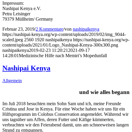
Impressum:
Nashipai Kenya e.V.
Petra Leisinger
79379 Müllheim/ Germany
Februar 23, 2019
/
2 Kommentare
/
von
nashipaikenya
https://nashipai-kenya.org/wp-content/uploads/2019/02/img_9044-
scaled.jpeg
2560
1920
nashipaikenya
https://nashipai-kenya.org/wp-
content/uploads/2021/01/Logo_Nashipai-Kenya-300x300.png
nashipaikenya
2019-02-23 11:20:21
2021-09-17
14:28:01
Medizinische Hilfe nach Memiri’s Mopedunfall
Nashipai Kenya
Allgemein
und wie alles begann
Im Juli 2018 besuchten mein Sohn Sam und ich, meine Freunde
Cristina und Jose in Kenya. Für eine Woche haben wir uns für ein
Hilfsprogramm im Colobus Conservation angemeldet. Während wir
uns tagsüber um Affen, deren Futter und Käfige kümmerten,
verbrachten wir den Feierabend damit, uns am schneeweisen langen
Strand zu entspannen.