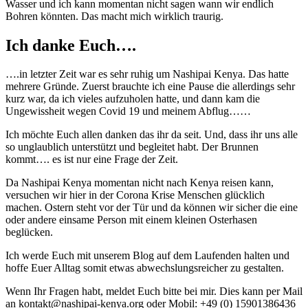
Wasser und ich kann momentan nicht sagen wann wir endlich
Bohren könnten. Das macht mich wirklich traurig.
Ich danke Euch….
….in letzter Zeit war es sehr ruhig um Nashipai Kenya. Das hatte
mehrere Gründe. Zuerst brauchte ich eine Pause die allerdings sehr
kurz war, da ich vieles aufzuholen hatte, und dann kam die
Ungewissheit wegen Covid 19 und meinem Abflug……
Ich möchte Euch allen danken das ihr da seit. Und, dass ihr uns alle
so unglaublich unterstützt und begleitet habt. Der Brunnen
kommt…. es ist nur eine Frage der Zeit.
Da Nashipai Kenya momentan nicht nach Kenya reisen kann,
versuchen wir hier in der Corona Krise Menschen glücklich
machen. Ostern steht vor der Tür und da können wir sicher die eine
oder andere einsame Person mit einem kleinen Osterhasen
beglücken.
Ich werde Euch mit unserem Blog auf dem Laufenden halten und
hoffe Euer Alltag somit etwas abwechslungsreicher zu gestalten.
Wenn Ihr Fragen habt, meldet Euch bitte bei mir. Dies kann per Mail
an kontakt@nashipai-kenya.org oder Mobil: +49 (0) 15901386436