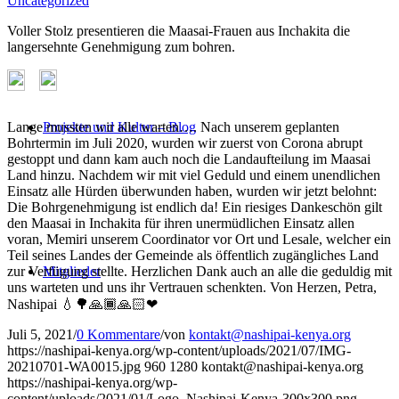
Uncategorized
Voller Stolz presentieren die Maasai-Frauen aus Inchakita die
langersehnte Genehmigung zum bohren.
Lange mussten wir alle warten…. Nach unserem geplanten
Projekte und Kultur – Blog
Bohrtermin im Juli 2020, wurden wir zuerst von Corona abrupt
gestoppt und dann kam auch noch die Landaufteilung im Maasai
Land hinzu. Nachdem wir mit viel Geduld und einem unendlichen
Einsatz alle Hürden überwunden haben, wurden wir jetzt belohnt:
Die Bohrgenehmigung ist endlich da! Ein riesiges Dankeschön gilt
den Maasai in Inchakita für ihren unermüdlichen Einsatz allen
voran, Memiri unserem Coordinator vor Ort und Lesale, welcher ein
Teil seines Landes der Gemeinde als öffentlich zugängliches Land
zur Verfügung stellte. Herzlichen Dank auch an alle die geduldig mit
Mitglieder
uns warteten und uns ihr Vertrauen schenkten. Von Herzen, Petra,
Nashipai 💧🌳🙏🏾🙏🏻❤
Juli 5, 2021
/
0 Kommentare
/
von
kontakt@nashipai-kenya.org
https://nashipai-kenya.org/wp-content/uploads/2021/07/IMG-
20210701-WA0015.jpg
960
1280
kontakt@nashipai-kenya.org
https://nashipai-kenya.org/wp-
content/uploads/2021/01/Logo_Nashipai-Kenya-300x300.png