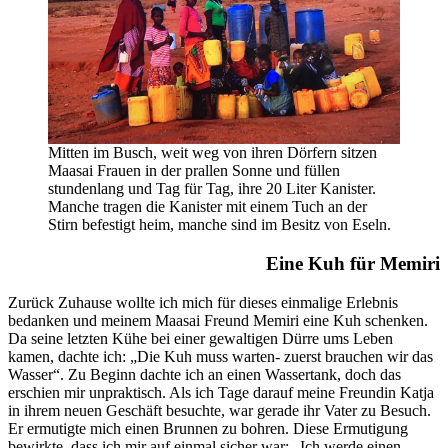
Mitten im Busch, weit weg von ihren Dörfern sitzen
Maasai Frauen in der prallen Sonne und füllen
stundenlang und Tag für Tag, ihre 20 Liter Kanister.
Manche tragen die Kanister mit einem Tuch an der
Stirn befestigt heim, manche sind im Besitz von Eseln.
Eine Kuh für Memiri
Zurück Zuhause wollte ich mich für dieses einmalige Erlebnis
bedanken und meinem Maasai Freund Memiri eine Kuh schenken.
Da seine letzten Kühe bei einer gewaltigen Dürre ums Leben
kamen, dachte ich: „Die Kuh muss warten- zuerst brauchen wir das
Wasser“. Zu Beginn dachte ich an einen Wassertank, doch das
erschien mir unpraktisch. Als ich Tage darauf meine Freundin Katja
in ihrem neuen Geschäft besuchte, war gerade ihr Vater zu Besuch.
Er ermutigte mich einen Brunnen zu bohren. Diese Ermutigung
bewirkte, dass ich mir auf einmal sicher war: „Ich werde einen