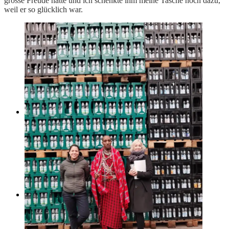
grosse Freude hatte und ich schenkte ihm meine Tasche noch dazu,
weil er so glücklich war.
Impressum
Flohmarkt
Spenden