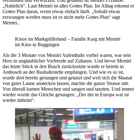
verbunden und verwurzelt. Und genauso ist Memiri’s Glaube:
„Natürlich“. Laut Memiri ist alles Gottes Plan. Im Alltag erkennt er
Gottes Plan daran, wenn etwas einfach läuft. „Sobald etwas
erzwungen werden muss ist es nicht mehr Gottes Plan“ sagt
Memiri..
Kinos im Markgräflerland – Familie Karg mit Memiri
im Kino in Buggingen
Als die 3 Monate von Memiri Aufenthalts vorbei waren, war sein
Herz in unglaublicher Vorfreude auf Zuhause. Und bevor Memiri
das letzte Stück in den Busch zurücksetzte wurde er bereits in
Amboseli an der Bushaltestelle empfangen. Und wie es so ist,
wurde dort bereits gesungen und getanzt und weil sich die Maasai
von guter Laune anstecken lassen, machte die ganze Strasse mit.
Von überall kamen Menschen und sangen und tanzten. Und immer
wieder wurde das Gleiche gesungen: „Der der in Europa war ist
wieder daheim“.