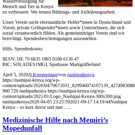
Wasserversorgung für
Mensch und Tier in Kenya
zu verbessern. Wir leisten Bildungs- und Aufklärungsarbeit.
Unser Verein sucht ehrenamtliche Helfer*innen in Deutschland und
Vorort, private Geldspender*innen sowie Unternehmen, die sich
sozial verantwortlich fühlen. Als gemeinnütziger Verein sind wir
berechtigt, Spendenbescheinigungen auszustellen.
Hilfs- Spendenkonto:
IBAN: DE 79 6835 1865 0108 6136 47
BIC: SOLADES1MGL Sparkasse Markgräflerland
April 5, 2020
/
0 Kommentare
/
von
nashipaikenya
https://nashipai-kenya.org/wp-
content/uploads/2020/04/79672031_829946074107139_427498308
960
720
nashipaikenya
https://nashipai-kenya.org/wp-
content/uploads/2021/01/Logo_Nashipai-Kenya-300x300.png
nashipaikenya
2020-04-05 23:25:59
2021-09-17 14:19:44
Nashipai
Kenya – so kurz davor und nun …..
Medizinische Hilfe nach Memiri’s
Mopedunfall