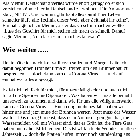
Als Memiri Deutschland verlies wurde er oft gefragt ob er sich
vorstellen könnte hier in Deutschland zu wohnen. Die Antwort war
klar: „NEIN“. Und warum: „Ihr habt alles damit Euer Leben
schneller läuft, alle Technik dieser Welt, aber Zeit habt ihr keine“.
Einmal sagte ich zu Memiri, als er das Geschirr machen wollte,
„Lass das Geschirr für mich stehen ich mach es schnell. Darauf
sagte Memiri: „Nein lass es, ich mach es langsam“.
Wie weiter…..
Heute hätte ich nach Kenya fliegen sollen und Morgen hätte ich
damit begonnen Brunnenfirma zu treffen um den Brunnenbau zu
besprechen….. doch dann kam das Corona Virus ….. und auf
einmal war alles abgesagt.
Es ist nicht einfach für mich, für unsere Mitglieder und auch nicht
für all die Spender und Sponsoren. Was haben wir uns alle bemüht
um soweit zu kommen und dann, wie für uns alle völlig unerwartet,
kam das Corona Virus….. Ein so unglaubliches Jahr haben wir
hinter uns und jetzt muss der Brunnen warten. Jetzt muss das Wasser
warten. Das einzig Gute ist, dass es in Amboseli geregnet hat, die
Wassermulden voll mit Wasser sind, das es Grün ist, die Tiere Gras
haben und daher Milch geben. Das ist wirklich ein Wunder um diese
Jahreszeit…. doch die Frauen laufen immer noch stundenlang ans