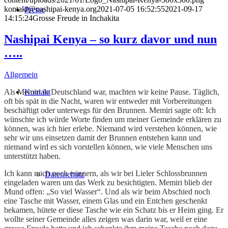
kontakt@nashipai-kenya.org
2021-07-05 16:52:55
2021-09-17
Presse
14:15:24
Grosse Freude in Inchakita
Nashipai Kenya – so kurz davor und nun
…..
Allgemein
Kontakt
Als Memiri in Deutschland war, machten wir keine Pause. Täglich,
oft bis spät in die Nacht, waren wir entweder mit Vorbereitungen
beschäftigt oder unterwegs für den Brunnen. Memiri sagte oft: Ich
wünschte ich würde Worte finden um meiner Gemeinde erklären zu
können, was ich hier erlebe. Niemand wird verstehen können, wie
sehr wir uns einsetzen damit der Brunnen entstehen kann und
niemand wird es sich vorstellen können, wie viele Menschen uns
unterstützt haben.
Ich kann mich noch erinnern, als wir bei Lieler Schlossbrunnen
Datenschutz
eingeladen waren um das Werk zu besichtigten. Memiri blieb der
Mund offen: „So viel Wasser“. Und als wir beim Abschied noch
eine Tasche mit Wasser, einem Glas und ein Entchen geschenkt
bekamen, hütete er diese Tasche wie ein Schatz bis er Heim ging. Er
wollte seiner Gemeinde alles zeigen was darin war, weil er eine