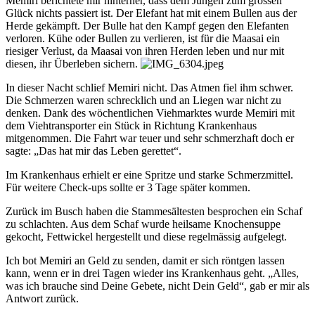
Memiri berichtete mir hinterher, dass dem Jungen zum grossen
Glück nichts passiert ist. Der Elefant hat mit einem Bullen aus der
Herde gekämpft. Der Bulle hat den Kampf gegen den Elefanten
verloren. Kühe oder Bullen zu verlieren, ist für die Maasai ein
riesiger Verlust, da Maasai von ihren Herden leben und nur mit
diesen, ihr Überleben sichern.
In dieser Nacht schlief Memiri nicht. Das Atmen fiel ihm schwer.
Die Schmerzen waren schrecklich und an Liegen war nicht zu
denken. Dank des wöchentlichen Viehmarktes wurde Memiri mit
dem Viehtransporter ein Stück in Richtung Krankenhaus
mitgenommen. Die Fahrt war teuer und sehr schmerzhaft doch er
sagte: „Das hat mir das Leben gerettet“.
Im Krankenhaus erhielt er eine Spritze und starke Schmerzmittel.
Für weitere Check-ups sollte er 3 Tage später kommen.
Zurück im Busch haben die Stammesältesten besprochen ein Schaf
zu schlachten. Aus dem Schaf wurde heilsame Knochensuppe
gekocht, Fettwickel hergestellt und diese regelmässig aufgelegt.
Ich bot Memiri an Geld zu senden, damit er sich röntgen lassen
kann, wenn er in drei Tagen wieder ins Krankenhaus geht. „Alles,
was ich brauche sind Deine Gebete, nicht Dein Geld“, gab er mir als
Antwort zurück.